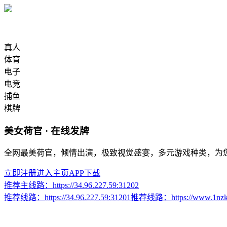
真人
体育
电子
电竞
捕鱼
棋牌
美女荷官 · 在线发牌
全网最美荷官，倾情出演，极致视觉盛宴，多元游戏种类，为
立即注册
进入主页
APP下载
推荐主线路：
https://34.96.227.59:31202
推荐线路：
https://34.96.227.59:31201
推荐线路：
https://www.1nz