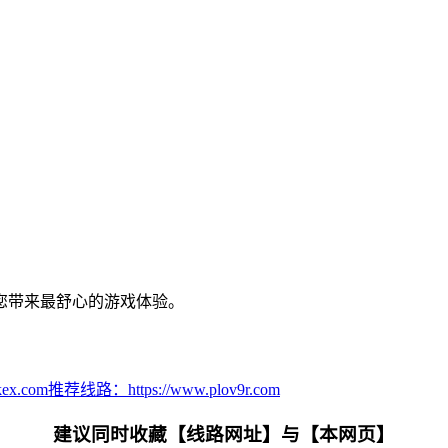
您带来最舒心的游戏体验。
kex.com
推荐线路：
https://www.plov9r.com
建议同时收藏【线路网址】与【本网页】