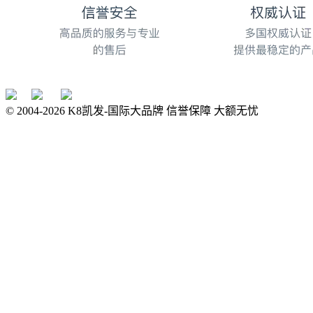
© 2004-
2026
K8凯发-国际大品牌 信誉保障 大额无忧