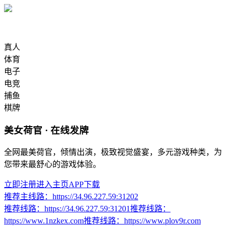
真人
体育
电子
电竞
捕鱼
棋牌
美女荷官 · 在线发牌
全网最美荷官，倾情出演，极致视觉盛宴，多元游戏种类，为
您带来最舒心的游戏体验。
立即注册
进入主页
APP下载
推荐主线路：
https://34.96.227.59:31202
推荐线路：
https://34.96.227.59:31201
推荐线路：
https://www.1nzkex.com
推荐线路：
https://www.plov9r.com