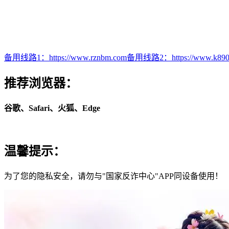
备用线路
1
：
https://www.rznbm.com
备用线路
2
：
https://www.k89
推荐浏览器：
谷歌、Safari、火狐、Edge
温馨提示：
为了您的隐私安全，请勿与"国家反诈中心"APP同设备使用！