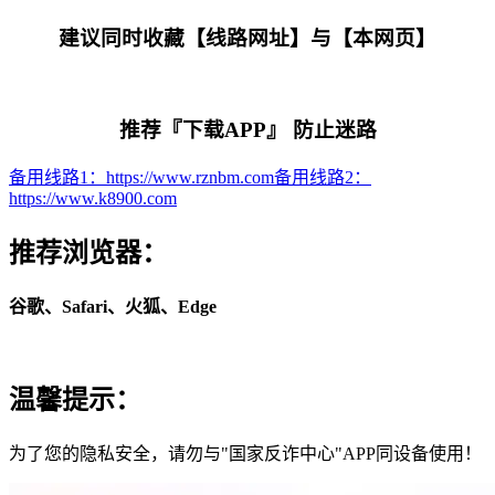
建议同时收藏【线路网址】与【本网页】
推荐『下载APP』 防止迷路
备用线路
1
：
https://www.rznbm.com
备用线路
2
：
https://www.k8900.com
推荐浏览器：
谷歌、Safari、火狐、Edge
温馨提示：
为了您的隐私安全，请勿与"国家反诈中心"APP同设备使用！