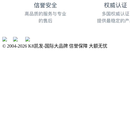
© 2004-
2026
K8凯发-国际大品牌 信誉保障 大额无忧